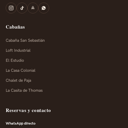
Cabañas
Cabaña San Sebastián
Loft Industrial
El Estudio
La Casa Colonial
Chalet de Paja
La Casita de Thomas
Reservas y contacto
WhatsApp directo