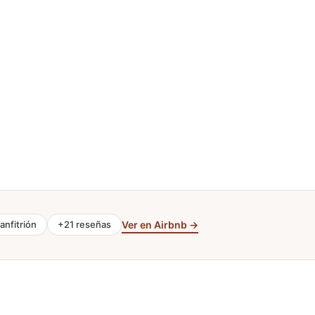
anfitrión
+21 reseñas
Ver en Airbnb →