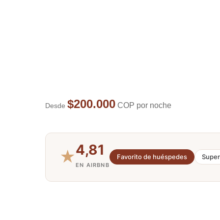
$200.000
COP por noche
Desde
4,81
★
Favorito de huéspedes
Super
EN AIRBNB